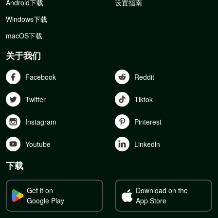
Android下载
设置指南
Windows下载
macOS下载
关于我们
Facebook
Reddit
Twitter
Tiktok
Instagram
Pinterest
Youtube
Linkedln
下载
Get it on
Download on the
Google Play
App Store