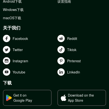
Android下载
设置指南
Windows下载
macOS下载
关于我们
Facebook
Reddit
Twitter
Tiktok
Instagram
Pinterest
Youtube
Linkedln
下载
Get it on
Download on the
Google Play
App Store