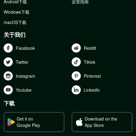
Android下载
设置指南
Windows下载
macOS下载
关于我们
Facebook
Reddit
Twitter
Tiktok
Instagram
Pinterest
Youtube
Linkedln
下载
Get it on
Download on the
Google Play
App Store