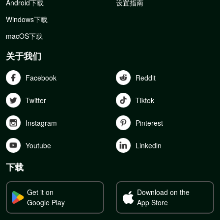
Android下载
设置指南
Windows下载
macOS下载
关于我们
Facebook
Reddit
Twitter
Tiktok
Instagram
Pinterest
Youtube
Linkedln
下载
Get it on
Download on the
Google Play
App Store