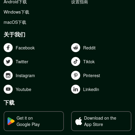
Android下载
设置指南
Windows下载
macOS下载
关于我们
Facebook
Reddit
Twitter
Tiktok
Instagram
Pinterest
Youtube
Linkedln
下载
Get it on
Download on the
Google Play
App Store