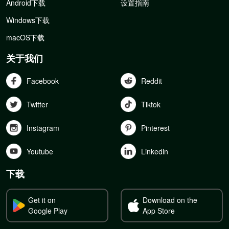
Android下载
设置指南
Windows下载
macOS下载
关于我们
Facebook
Reddit
Twitter
Tiktok
Instagram
Pinterest
Youtube
Linkedln
下载
Get it on
Download on the
Google Play
App Store